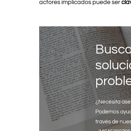
actores implicados puede ser
cla
Busca
soluci
probl
¿Necesita ase
Podemos ayud
través de nue