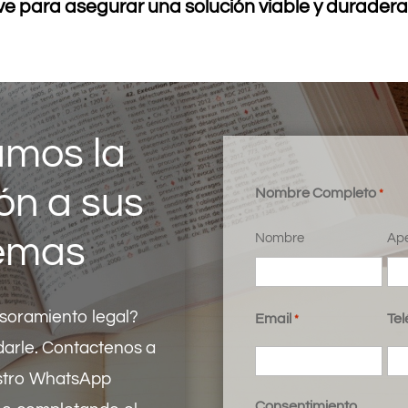
ve para asegurar una solución viable y duradera 
mos la
ón a sus
Nombre Completo
*
emas
Nombre
Ape
soramiento legal?
Email
Tel
*
arle. Contactenos a
stro
WhatsApp
Consentimiento