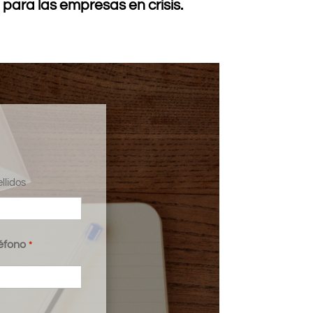
para las empresas en crisis.
llidos
éfono
*