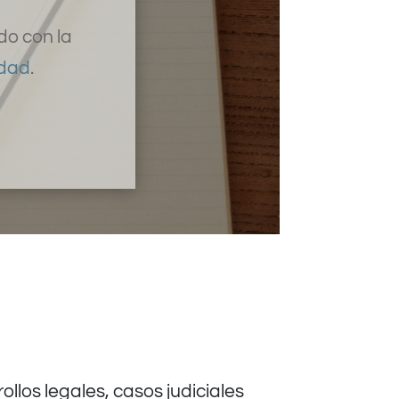
do con la
idad
.
los legales, casos judiciales